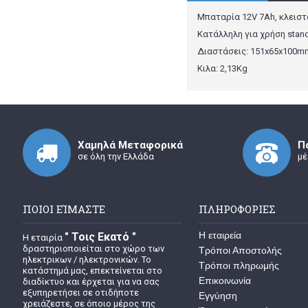
Μπαταρία 12V 7Ah, κλειστ
Κατάλληλη για χρήση stan
Διαστάσεις: 151x65x100
Κιλα: 2,13Kg
Χαμηλά Μεταφορικά
Π
σε όλη την Ελλάδα
μέ
ΠΟΙΟΙ ΕΊΜΑΣΤΕ
ΠΛΗΡΟΦΟΡΙΕΣ
Η εταιρεία
" Τοις Εκατό "
Η εταιρία
δραστηριοποιείται στο χώρο των
Τρόποι Αποστολής
ηλεκτρικων / ηλεκτρονικών. Το
Τρόποι πληρωμής
κατάστημά μας, επεκτείνεται στο
Επικοινωνία
διαδίκτυο και έρχεται για να σας
εξυπηρετήσει σε οτιδήποτε
Εγγύηση
χρειάζεστε, σε όποιο μέρος της