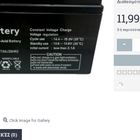
Διαθεσιμότ
11,9
3 ή περισσότε
-
Click Image for Gallery
ΚΈΣ (0)