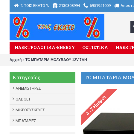
% ΤΟΙΣ ΕΚΑΤΟ %
2130308994
6951951009
Αποστ
ΗΛΕΚΤΡΟΛΟΓΙΚΑ-ENERGY
ΦΩΤΙΣΤΙΚΑ
ΗΛΕΚΤΡ
»
Αρχική
TC ΜΠΑΤΑΡΙΑ ΜΟΛΥΒΔΟΥ 12V 7ΑΗ
TC ΜΠΑΤΑΡΙΑ ΜΟΛ
Κατηγορίες
ΑΝΕΜΙΣΤΗΡΕΣ
GADGET
ΜΙΚΡΟΣΥΣΚΕΥΕΣ
ΜΠΑΤΑΡΙΕΣ