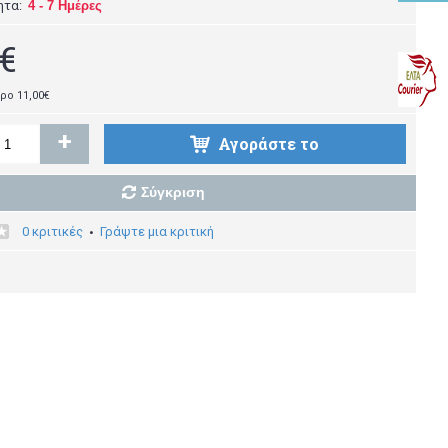
ητα:
4 - 7 Ημέρες
9€
ρο 11,00€
+
Αγοράστε το
Σύγκριση
0 κριτικές
Γράψτε μια κριτική
•