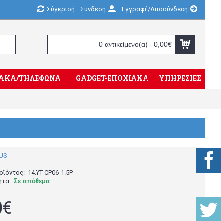
Σύγκρισή
Σύνδεση
Εγγραφή/Αποσύνδεση
0 αντικείμενο(α) - 0,00€
ΤΥΑΚΑ/ΤΗΛΕΦΩΝΑ
GADGET-ΕΠΟΧΙΑΚΑ
ΥΠΗΡΕΣΙΕΣ
οϊόντος:
14.YT-CP06-1.5P
ητα:
Σε απόθεμα
0€