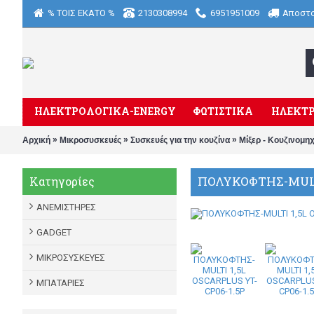
% ΤΟΙΣ ΕΚΑΤΟ %
2130308994
6951951009
Αποστ
ΗΛΕΚΤΡΟΛΟΓΙΚΑ-ENERGY
ΦΩΤΙΣΤΙΚΑ
ΗΛΕΚΤΡ
»
»
»
Αρχική
Μικροσυσκευές
Συσκευές για την κουζίνα
Μίξερ - Κουζινομη
ΠΟΛΥΚΟΦΤΗΣ-MULTI
Κατηγορίες
ΑΝΕΜΙΣΤΗΡΕΣ
GADGET
ΜΙΚΡΟΣΥΣΚΕΥΕΣ
ΜΠΑΤΑΡΙΕΣ