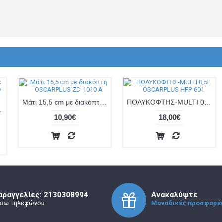
Μάτι 15,5 cm με διακόπτη OSCARPLUS ZD-1010 A
ΠΟΛΥΚΟΦΤΗΣ-MULTI 0,5L OSCARPLUS HFP-601
SCARPLUS ZD-100
10,90€
18,00€
αραγγελίες: 2130308994
Ανακαλύψτε
σω τηλεφώνου
Μοναδικές προσφορέ