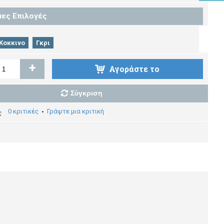
μες Επιλογές
Κοκκινο
Γκρι
+
Αγοράστε το
Σύγκριση
0 κριτικές
Γράψτε μια κριτική
•