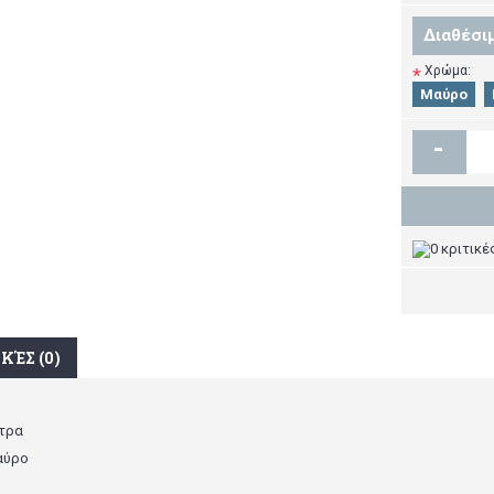
Διαθέσι
Χρώμα:
*
Μαύρο
-
ΚΈΣ (0)
ίτρα
μαύρο